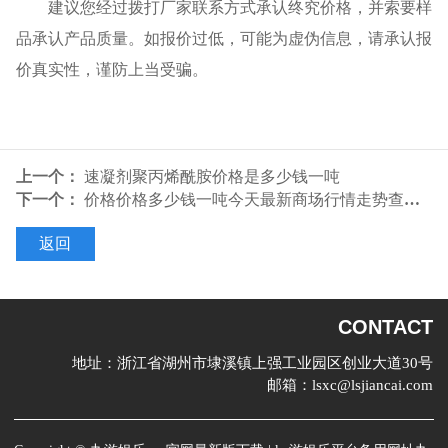
建议您经过拨打厂家联系方式承认终究价格，并索要样
品承认产品质量。如报价过低，可能为虚伪信息，请承认报
价真实性，谨防上当受骗。
上一个：
速凝剂聚丙烯酰胺价格是多少钱一吨
下一个：
价格价格多少钱一吨今天最新商场行情走势查询-我的钢铁网
返回
CONTACT
地址：
浙江省湖州市埭溪镇上强工业园区创业大道30号
邮箱：
lsxc@lsjiancai.com